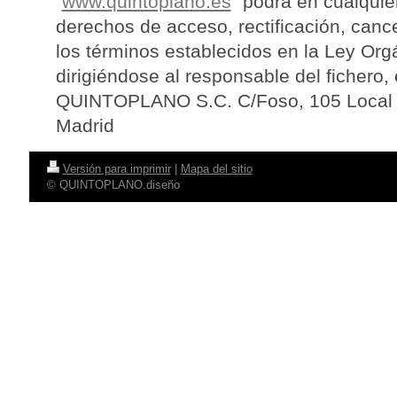
“
www.quintoplano.es
” podrá en cualqui
derechos de acceso, rectificación, canc
los términos establecidos en la Ley Org
dirigiéndose al responsable del fichero, 
QUINTOPLANO S.C. C/Foso, 105 Local 
Madrid
Versión para imprimir
|
Mapa del sitio
© QUINTOPLANO.diseño